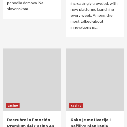
pohodlia domova. Na
increasingly crowded, with
slovenskom...
new platforms launching
every week. Among the
most talked‑about
innovations is...
casino
casino
Descubre la Emoción
Kako je motivacija i
Premium del Casino en
pažljivo planiranje