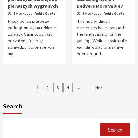
pierwszych wygranych
Delivers More Value?
3 weeks ago
Rohit Gupta
3 weeks ago
Rohit Gupta
Kiedy po raz pierwszy
The rise of digital
natknąłem się na reklamę
currencies has reshaped
Lolajack Casino, od razu
the landscape of online
poczułem, że chcę
gaming. While classic online
sprawdzić, co ten serwis
gambling platforms have
ma...
been around...
Posts
1
2
3
4
…
14
Next
navigation
Search
Search