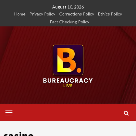
Skip
August 10, 2026
to
Home
Privacy Policy
Corrections Policy
Ethics Policy
content
Fact Checking Policy
Primary
Menu
casino