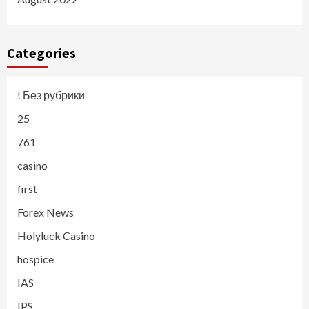
Categories
! Без рубрики
25
761
casino
first
Forex News
Holyluck Casino
hospice
IAS
IPS