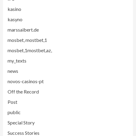
kasino
kasyno
marssaibert.de
mosbet, mostbet,1
mosbet,1mostbet,az,
my_texts
news
novos-casinos-pt
Off the Record
Post
public
Special Story
Success Stories