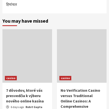
हिमांचल
You may have missed
casino
casino
7 dôvodov, ktoré vás
No Verification Casino
presvedčia k výberu
versus Traditional
nového online kasína
Online Casinos: A
Comprehensive
6 days ago
Rohit Gupta