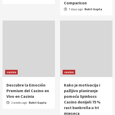
Comparison
7 days ago
Rohit Gupta
casino
casino
Descubre la Emoción
Kako je motivacija i
Premium del Casino en
pažljivo planiranje
Vivo en Casinia
pomoću Spinboss
Casino donijeli 75 %
2 weeks ago
Rohit Gupta
rast bankrolla u tri
mjeseca