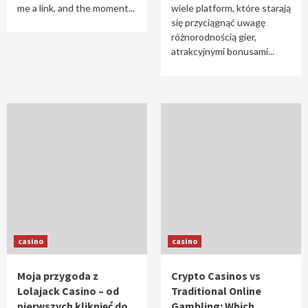
me a link, and the moment...
wiele platform, które starają
się przyciągnąć uwagę
różnorodnością gier,
atrakcyjnymi bonusami...
casino
casino
Moja przygoda z
Crypto Casinos vs
Lolajack Casino – od
Traditional Online
pierwszych kliknięć do
Gambling: Which