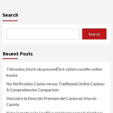
Search
Search
Recent Posts
7 dôvodov, ktoré vás presvedčia k výberu nového online
kasína
No Verification Casino versus Traditional Online Casinos:
A Comprehensive Comparison
Descubre la Emoción Premium del Casino en Vivo en
Casinia
Kako je motivacija i pažljivo planiranje pomoću Spinboss