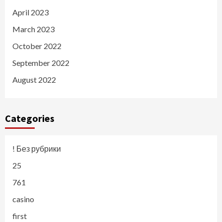
April 2023
March 2023
October 2022
September 2022
August 2022
Categories
! Без рубрики
25
761
casino
first