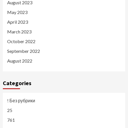
August 2023
May 2023
April 2023
March 2023
October 2022
September 2022
August 2022
Categories
! Без рубрики
25
761