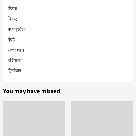
पंजाब
बिहार
मध्यप्रदेश
मुंबई
राजस्थान
हरियाणा
हिमांचल
You may have missed