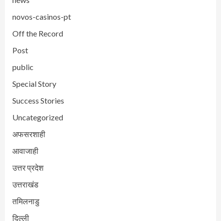
novos-casinos-pt
Off the Record
Post
public
Special Story
Success Stories
Uncategorized
अफसरशाही
आवाजाही
उत्तर प्रदेश
उत्तराखंड
तमिलनाडु
दिल्ली