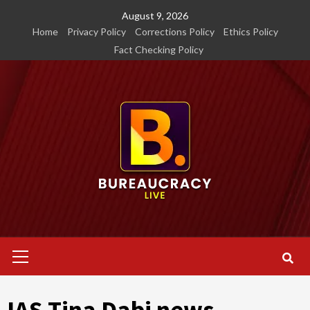
Skip
August 9, 2026
to
Home
Privacy Policy
Corrections Policy
Ethics Policy
content
Fact Checking Policy
Primary
Menu
IAS Tina Dabi news