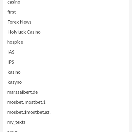
casino
first
Forex News
Holyluck Casino
hospice
IAS
IPS
kasino
kasyno
marssaibert.de
mosbet, mostbet,1
mosbet,1mostbet,az,
my_texts
news