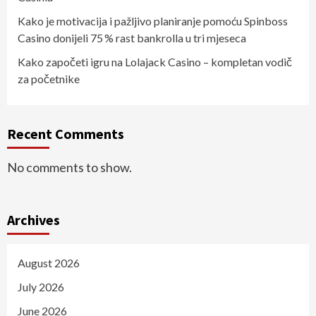
Kako je motivacija i pažljivo planiranje pomoću Spinboss
Casino donijeli 75 % rast bankrolla u tri mjeseca
Kako započeti igru na Lolajack Casino – kompletan vodič
za početnike
Recent Comments
No comments to show.
Archives
August 2026
July 2026
June 2026