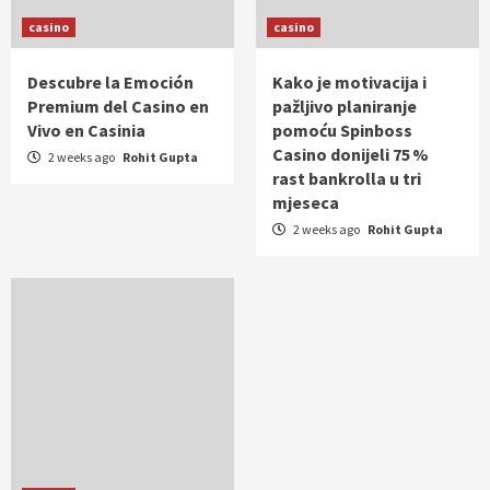
casino
casino
Descubre la Emoción
Kako je motivacija i
Premium del Casino en
pažljivo planiranje
Vivo en Casinia
pomoću Spinboss
Casino donijeli 75 %
2 weeks ago
Rohit Gupta
rast bankrolla u tri
mjeseca
2 weeks ago
Rohit Gupta