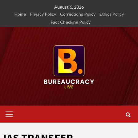
Skip
August 6, 2026
to
Home
Privacy Policy
Corrections Policy
Ethics Policy
content
Fact Checking Policy
Primary
Menu
IAS TRANSFER