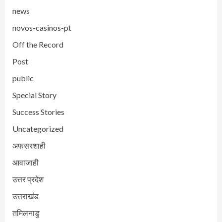
news
novos-casinos-pt
Off the Record
Post
public
Special Story
Success Stories
Uncategorized
अफसरशाही
आवाजाही
उत्तर प्रदेश
उत्तराखंड
तमिलनाडु