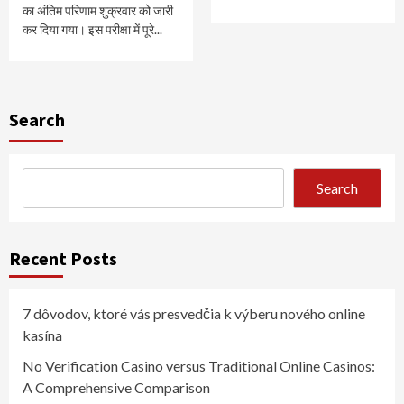
का अंतिम परिणाम शुक्रवार को जारी
कर दिया गया। इस परीक्षा में पूरे...
Search
Search
Recent Posts
7 dôvodov, ktoré vás presvedčia k výberu nového online
kasína
No Verification Casino versus Traditional Online Casinos:
A Comprehensive Comparison