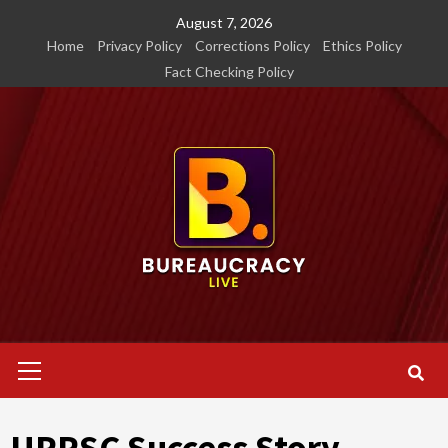
Skip
August 7, 2026
to
Home
Privacy Policy
Corrections Policy
Ethics Policy
content
Fact Checking Policy
Primary
Menu
UPPSC Success Story