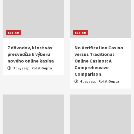
casino
casino
7 dôvodov, ktoré vás
No Verification Casino
presvedčia k výberu
versus Traditional
nového online kasína
Online Casinos: A
Comprehensive
3 days ago
Rohit Gupta
Comparison
4 days ago
Rohit Gupta