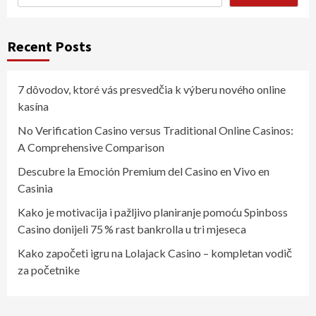
Recent Posts
7 dôvodov, ktoré vás presvedčia k výberu nového online
kasína
No Verification Casino versus Traditional Online Casinos:
A Comprehensive Comparison
Descubre la Emoción Premium del Casino en Vivo en
Casinia
Kako je motivacija i pažljivo planiranje pomoću Spinboss
Casino donijeli 75 % rast bankrolla u tri mjeseca
Kako započeti igru na Lolajack Casino – kompletan vodič
za početnike