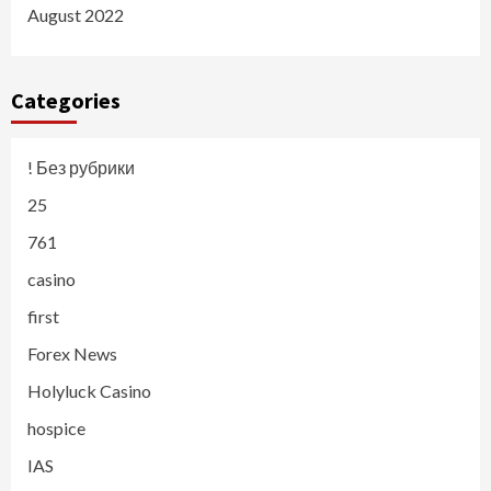
August 2022
Categories
! Без рубрики
25
761
casino
first
Forex News
Holyluck Casino
hospice
IAS