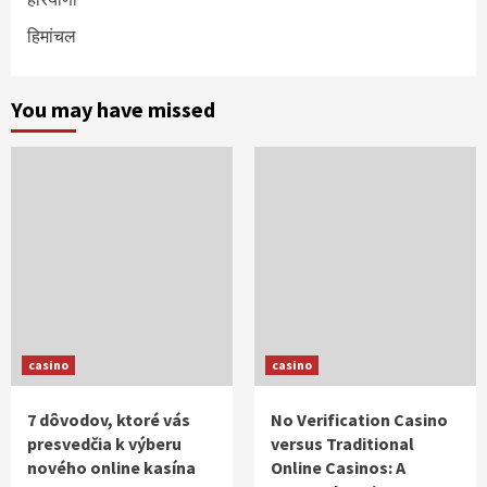
हिमांचल
You may have missed
casino
casino
7 dôvodov, ktoré vás
No Verification Casino
presvedčia k výberu
versus Traditional
nového online kasína
Online Casinos: A