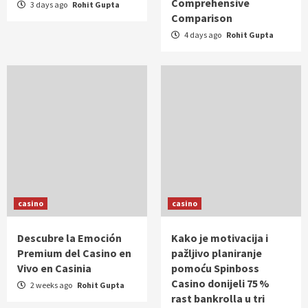
Comprehensive
3 days ago
Rohit Gupta
Comparison
4 days ago
Rohit Gupta
casino
casino
Descubre la Emoción
Kako je motivacija i
Premium del Casino en
pažljivo planiranje
Vivo en Casinia
pomoću Spinboss
Casino donijeli 75 %
2 weeks ago
Rohit Gupta
rast bankrolla u tri