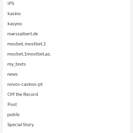
IPS
kasino
kasyno
marssaibert.de
mosbet, mostbet,1
mosbet,1mostbet,az,
my_texts
news
novos-casinos-pt
Off the Record
Post
public
Special Story