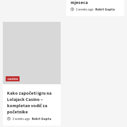
mjeseca
2 weeks ago
Rohit Gupta
casino
Kako započeti igru na
Lolajack Casino –
kompletan vodič za
početnike
2 weeks ago
Rohit Gupta