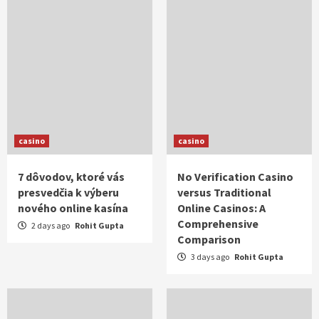
casino
casino
7 dôvodov, ktoré vás
No Verification Casino
presvedčia k výberu
versus Traditional
nového online kasína
Online Casinos: A
Comprehensive
2 days ago
Rohit Gupta
Comparison
3 days ago
Rohit Gupta