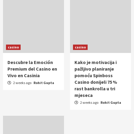
casino
casino
Descubre la Emoción
Kako je motivacija i
Premium del Casino en
pažljivo planiranje
Vivo en Casinia
pomoću Spinboss
Casino donijeli 75 %
2 weeks ago
Rohit Gupta
rast bankrolla u tri
mjeseca
2 weeks ago
Rohit Gupta