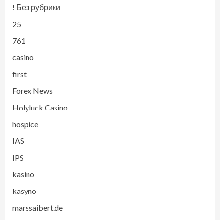
! Без рубрики
25
761
casino
first
Forex News
Holyluck Casino
hospice
IAS
IPS
kasino
kasyno
marssaibert.de