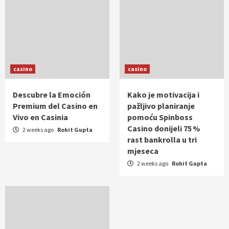
casino
casino
Descubre la Emoción
Kako je motivacija i
Premium del Casino en
pažljivo planiranje
Vivo en Casinia
pomoću Spinboss
Casino donijeli 75 %
2 weeks ago
Rohit Gupta
rast bankrolla u tri
mjeseca
2 weeks ago
Rohit Gupta