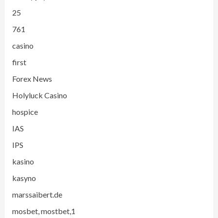
25
761
casino
first
Forex News
Holyluck Casino
hospice
IAS
IPS
kasino
kasyno
marssaibert.de
mosbet, mostbet,1