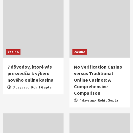
casino
casino
7 dôvodov, ktoré vás
No Verification Casino
presvedčia k výberu
versus Traditional
nového online kasína
Online Casinos: A
Comprehensive
3 days ago
Rohit Gupta
Comparison
4 days ago
Rohit Gupta