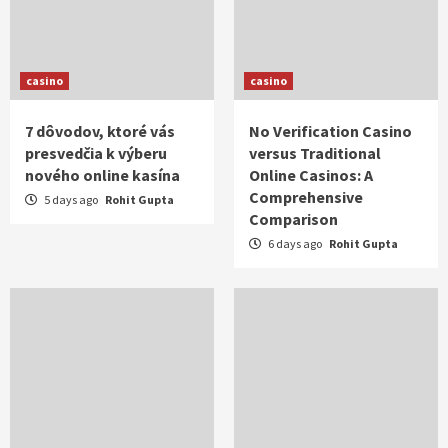
casino
casino
7 dôvodov, ktoré vás
No Verification Casino
presvedčia k výberu
versus Traditional
nového online kasína
Online Casinos: A
Comprehensive
5 days ago
Rohit Gupta
Comparison
6 days ago
Rohit Gupta