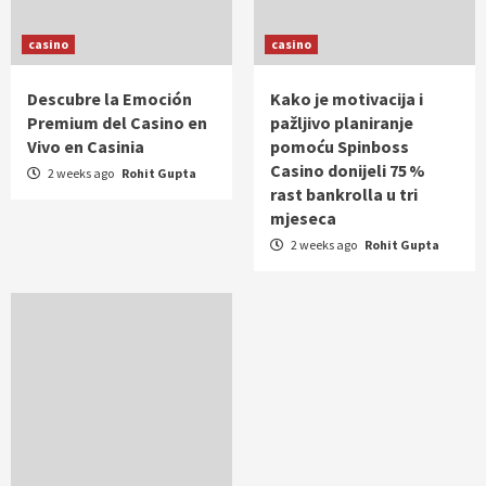
casino
casino
Descubre la Emoción
Kako je motivacija i
Premium del Casino en
pažljivo planiranje
Vivo en Casinia
pomoću Spinboss
Casino donijeli 75 %
2 weeks ago
Rohit Gupta
rast bankrolla u tri
mjeseca
2 weeks ago
Rohit Gupta