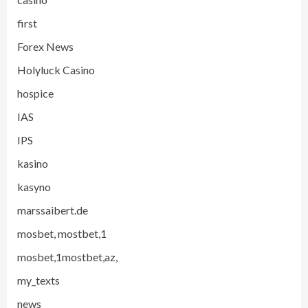
first
Forex News
Holyluck Casino
hospice
IAS
IPS
kasino
kasyno
marssaibert.de
mosbet, mostbet,1
mosbet,1mostbet,az,
my_texts
news