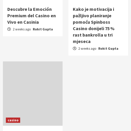
Descubre la Emoción
Kako je motivacija i
Premium del Casino en
pažljivo planiranje
Vivo en Casinia
pomoću Spinboss
Casino donijeli 75 %
2 weeks ago
Rohit Gupta
rast bankrolla u tri
mjeseca
2 weeks ago
Rohit Gupta
casino