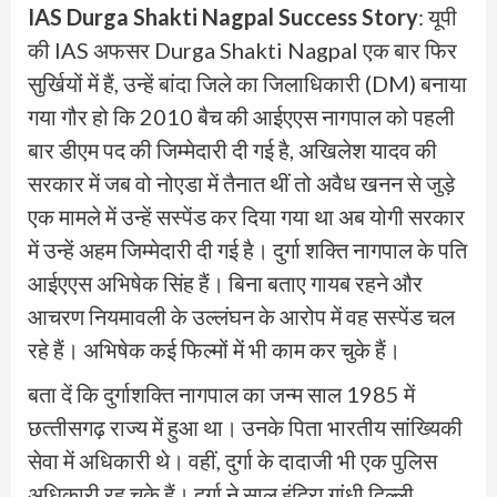
IAS Durga Shakti Nagpal Success Story
: यूपी
की IAS अफसर Durga Shakti Nagpal एक बार फिर
सुर्खियों में हैं, उन्हें बांदा जिले का जिलाधिकारी (DM) बनाया
गया गौर हो कि 2010 बैच की आईएएस नागपाल को पहली
बार डीएम पद की जिम्‍मेदारी दी गई है, अखिलेश यादव की
सरकार में जब वो नोएडा में तैनात थीं तो अवैध खनन से जुड़े
एक मामले में उन्‍हें सस्‍पेंड कर दिया गया था अब योगी सरकार
में उन्‍हें अहम जिम्‍मेदारी दी गई है। दुर्गा शक्ति नागपाल के पति
आईएएस अभिषेक सिंह हैं। बिना बताए गायब रहने और
आचरण नियमावली के उल्‍लंघन के आरोप में वह सस्‍पेंड चल
रहे हैं। अभिषेक कई फिल्‍मों में भी काम कर चुके हैं।
बता दें कि दुर्गाशक्ति नागपाल का जन्‍म साल 1985 में
छत्‍तीसगढ़ राज्य में हुआ था। उनके पिता भारतीय सांख्यिकी
सेवा में अधिकारी थे। वहीं, दुर्गा के दादाजी भी एक पुलिस
अधिकारी रह चुके हैं। दुर्गा ने साल इंदिरा गांधी दिल्‍ली