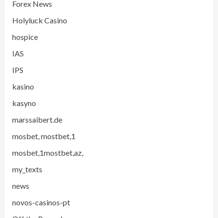
Forex News
Holyluck Casino
hospice
IAS
IPS
kasino
kasyno
marssaibert.de
mosbet, mostbet,1
mosbet,1mostbet,az,
my_texts
news
novos-casinos-pt