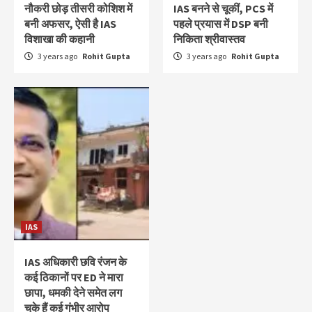
नौकरी छोड़ तीसरी कोशिश में
IAS बनने से चूकीं, PCS में
बनी अफसर, ऐसी है IAS
पहले प्रयास में DSP बनी
विशाखा की कहानी
निकिता श्रीवास्तव
3 years ago
Rohit Gupta
3 years ago
Rohit Gupta
IAS
IAS अधिकारी छवि रंजन के
कई ठिकानों पर ED ने मारा
छापा, धमकी देने समेत लग
चुके हैं कई गंभीर आरोप