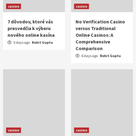
casino
casino
7 dôvodov, ktoré vás
No Verification Casino
presvedčia k výberu
versus Traditional
nového online kasína
Online Casinos: A
Comprehensive
5 days ago
Rohit Gupta
Comparison
6 days ago
Rohit Gupta
casino
casino