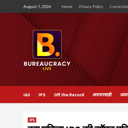
Skip
August 7, 2026
Home
Privacy Policy
Correction
to
content
IAS
IPS
Off the Record
अफसरशाही
आवा
IPS