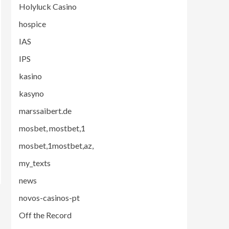
Holyluck Casino
hospice
IAS
IPS
kasino
kasyno
marssaibert.de
mosbet, mostbet,1
mosbet,1mostbet,az,
my_texts
news
novos-casinos-pt
Off the Record