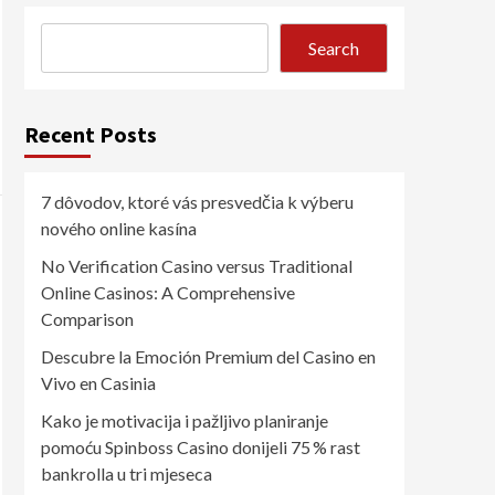
Search
Recent Posts
7 dôvodov, ktoré vás presvedčia k výberu
nového online kasína
No Verification Casino versus Traditional
Online Casinos: A Comprehensive
Comparison
Descubre la Emoción Premium del Casino en
Vivo en Casinia
Kako je motivacija i pažljivo planiranje
pomoću Spinboss Casino donijeli 75 % rast
bankrolla u tri mjeseca