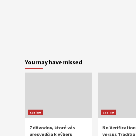
You may have missed
casino
casino
7 dôvodov, ktoré vás
No Verificatio
presvedčia k výberu
versus Traditio