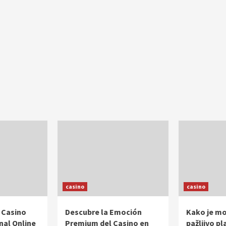
casino
casino
n Casino
Descubre la Emoción
Kako je mot
nal Online
Premium del Casino en
pažljivo pl