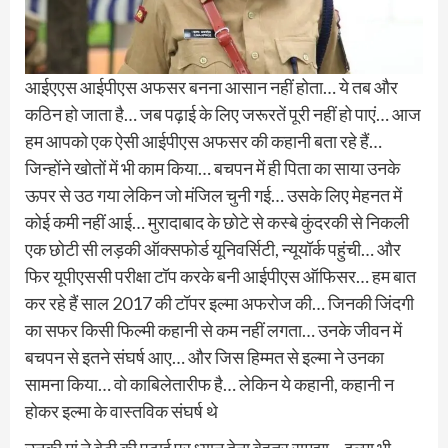
आईएएस आईपीएस अफसर बनना आसान नहीं होता… ये तब और
कठिन हो जाता है… जब पढ़ाई के लिए जरूरतें पूरी नहीं हो पाएं… आज
हम आपको एक ऐसी आईपीएस अफसर की कहानी बता रहे हैं…
जिन्होंने खोतों में भी काम किया… बचपन में ही पिता का साया उनके
ऊपर से उठ गया लेकिन जो मंजिल चुनी गई… उसके लिए मेहनत में
कोई कमी नहीं आई… मुरादाबाद के छोटे से कस्बे कुंदरकी से निकली
एक छोटी सी लड़की ऑक्सफोर्ड यूनिवर्सिटी, न्यूयॉर्क पहुंची… और
फिर यूपीएससी परीक्षा टॉप करके बनी आईपीएस ऑफिसर… हम बात
कर रहे हैं साल 2017 की टॉपर इल्मा अफरोज की… जिनकी जिंदगी
का सफर किसी फिल्मी कहानी से कम नहीं लगता… उनके जीवन में
बचपन से इतने संघर्ष आए… और जिस हिम्मत से इल्मा ने उनका
सामना किया… वो काबिलेतारीफ है… लेकिन ये कहानी, कहानी न
होकर इल्मा के वास्तविक संघर्ष थे
उनकी मां ने बेटी की पढ़ाई पर ध्यान देना बेहतर समझा… इल्मा भी