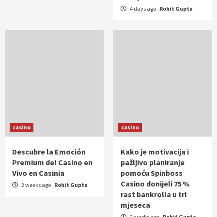
4 days ago
Rohit Gupta
casino
casino
Descubre la Emoción
Kako je motivacija i
Premium del Casino en
pažljivo planiranje
Vivo en Casinia
pomoću Spinboss
Casino donijeli 75 %
2 weeks ago
Rohit Gupta
rast bankrolla u tri
mjeseca
2 weeks ago
Rohit Gupta