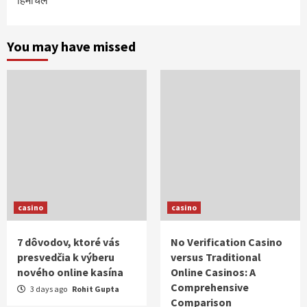
You may have missed
casino
casino
7 dôvodov, ktoré vás
No Verification Casino
presvedčia k výberu
versus Traditional
nového online kasína
Online Casinos: A
Comprehensive
3 days ago
Rohit Gupta
Comparison