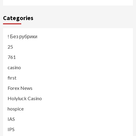
Categories
! Без рубрики
25
761
casino
first
Forex News
Holyluck Casino
hospice
IAS
IPS