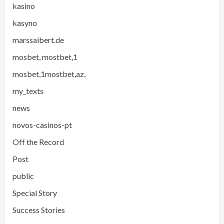
kasino
kasyno
marssaibert.de
mosbet, mostbet,1
mosbet,1mostbet,az,
my_texts
news
novos-casinos-pt
Off the Record
Post
public
Special Story
Success Stories