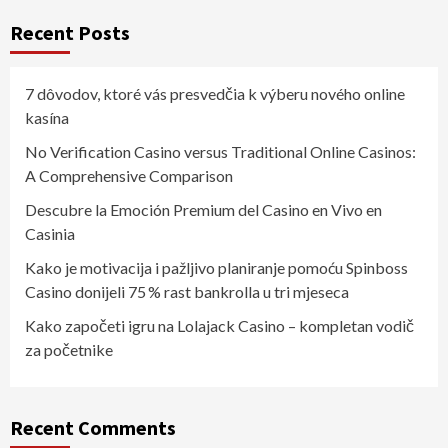
Recent Posts
7 dôvodov, ktoré vás presvedčia k výberu nového online
kasína
No Verification Casino versus Traditional Online Casinos:
A Comprehensive Comparison
Descubre la Emoción Premium del Casino en Vivo en
Casinia
Kako je motivacija i pažljivo planiranje pomoću Spinboss
Casino donijeli 75 % rast bankrolla u tri mjeseca
Kako započeti igru na Lolajack Casino – kompletan vodič
za početnike
Recent Comments