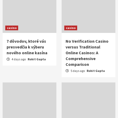
casino
casino
7 dôvodov, ktoré vás
No Verification Casino
presvedčia k výberu
versus Traditional
nového online kasína
Online Casinos: A
Comprehensive
4 days ago
Rohit Gupta
Comparison
5 days ago
Rohit Gupta