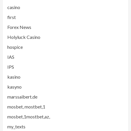
casino
first
Forex News
Holyluck Casino
hospice
IAS
IPS
kasino
kasyno
marssaibert.de
mosbet, mostbet,1
mosbet,1mostbet,az,
my_texts