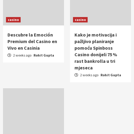
casino
casino
Descubre la Emoción
Kako je motivacija i
Premium del Casino en
pažljivo planiranje
Vivo en Casinia
pomoću Spinboss
Casino donijeli 75 %
2 weeks ago
Rohit Gupta
rast bankrolla u tri
mjeseca
2 weeks ago
Rohit Gupta