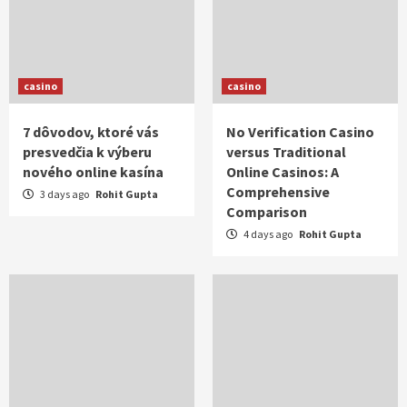
casino
casino
7 dôvodov, ktoré vás
No Verification Casino
presvedčia k výberu
versus Traditional
nového online kasína
Online Casinos: A
Comprehensive
3 days ago
Rohit Gupta
Comparison
4 days ago
Rohit Gupta