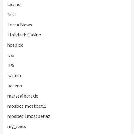
casino
first
Forex News
Holyluck Casino
hospice
IAS
IPS
kasino
kasyno
marssaibert.de
mosbet, mostbet,1
mosbet,1mostbet,az,
my_texts