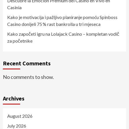
Descubre la Emoción Premium del Casino en Vivo en
Casinia
Kako je motivacija i pažljivo planiranje pomoću Spinboss
Casino donijeli 75 % rast bankrolla u tri mjeseca
Kako započeti igru na Lolajack Casino – kompletan vodič
za početnike
Recent Comments
No comments to show.
Archives
August 2026
July 2026