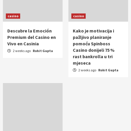
casino
casino
Descubre la Emoción
Kako je motivacija i
Premium del Casino en
pažljivo planiranje
Vivo en Casinia
pomoću Spinboss
Casino donijeli 75 %
2 weeks ago
Rohit Gupta
rast bankrolla u tri
mjeseca
2 weeks ago
Rohit Gupta