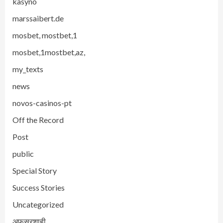
kasyno
marssaibert.de
mosbet, mostbet,1
mosbet,1mostbet,az,
my_texts
news
novos-casinos-pt
Off the Record
Post
public
Special Story
Success Stories
Uncategorized
अफसरशाही