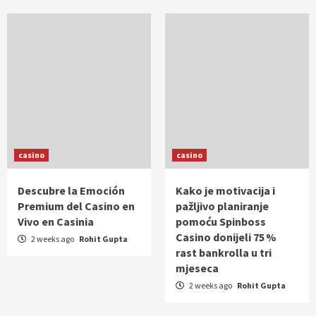
casino
casino
Descubre la Emoción
Kako je motivacija i
Premium del Casino en
pažljivo planiranje
Vivo en Casinia
pomoću Spinboss
Casino donijeli 75 %
2 weeks ago
Rohit Gupta
rast bankrolla u tri
mjeseca
2 weeks ago
Rohit Gupta