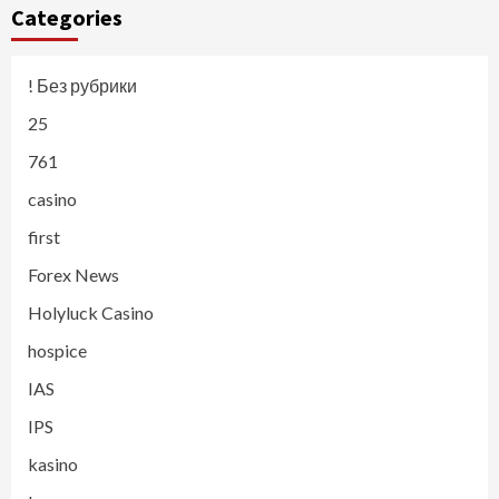
Categories
! Без рубрики
25
761
casino
first
Forex News
Holyluck Casino
hospice
IAS
IPS
kasino