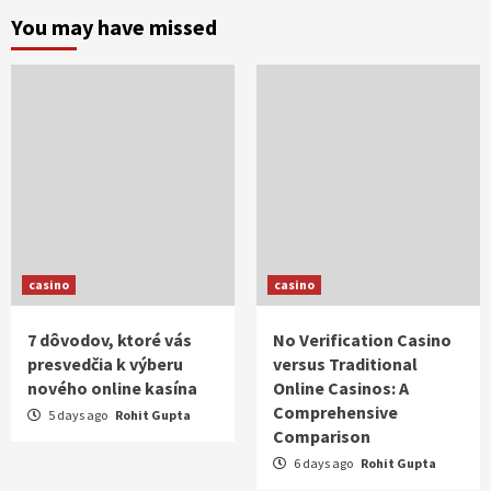
You may have missed
casino
casino
7 dôvodov, ktoré vás
No Verification Casino
presvedčia k výberu
versus Traditional
nového online kasína
Online Casinos: A
Comprehensive
5 days ago
Rohit Gupta
Comparison
6 days ago
Rohit Gupta