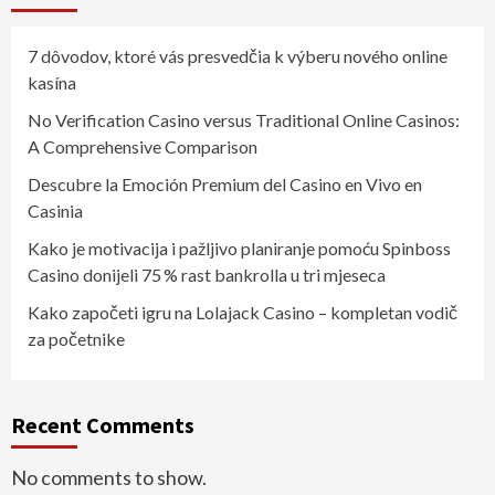
7 dôvodov, ktoré vás presvedčia k výberu nového online
kasína
No Verification Casino versus Traditional Online Casinos:
A Comprehensive Comparison
Descubre la Emoción Premium del Casino en Vivo en
Casinia
Kako je motivacija i pažljivo planiranje pomoću Spinboss
Casino donijeli 75 % rast bankrolla u tri mjeseca
Kako započeti igru na Lolajack Casino – kompletan vodič
za početnike
Recent Comments
No comments to show.