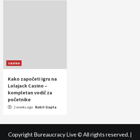
casino
Kako započeti igru na
Lolajack Casino –
kompletan vodič za
početnike
2 weeks ago
Rohit Gupta
Copyright Bureaucracy Live © All rights reserved.
|