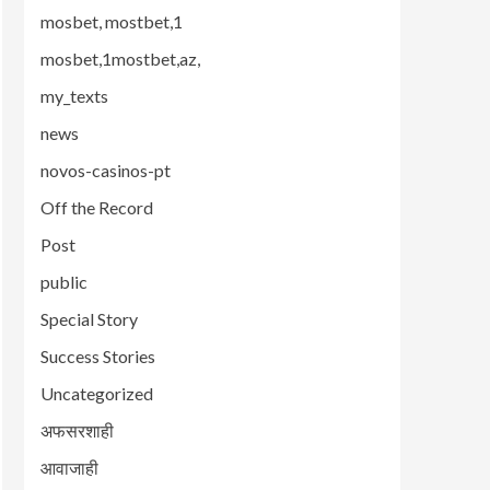
mosbet, mostbet,1
mosbet,1mostbet,az,
my_texts
news
novos-casinos-pt
Off the Record
Post
public
Special Story
Success Stories
Uncategorized
अफसरशाही
आवाजाही