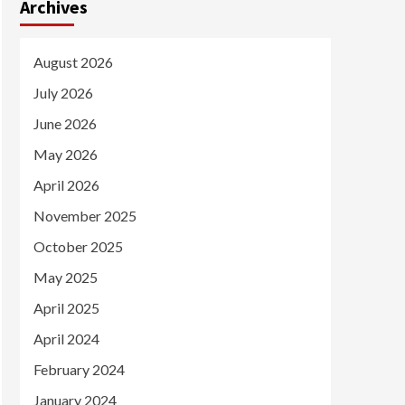
Archives
August 2026
July 2026
June 2026
May 2026
April 2026
November 2025
October 2025
May 2025
April 2025
April 2024
February 2024
January 2024