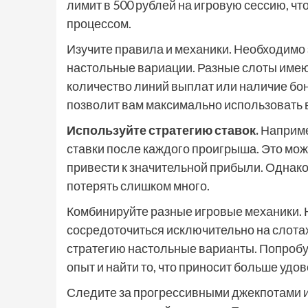
лимит в 500 рублей на игровую сессию, чт
процессом.
Изучите правила и механики. Необходимо 
настольные вариации. Разные слоты имеют
количество линий выплат или наличие бо
позволит вам максимально использовать 
Используйте стратегию ставок.
Наприме
ставки после каждого проигрыша. Это мож
привести к значительной прибыли. Однако,
потерять слишком много.
Комбинируйте разные игровые механики.
сосредоточиться исключительно на слотах,
стратегию настольные варианты. Попробу
опыт и найти то, что приносит больше удо
Следите за прогрессивными джекпотами и