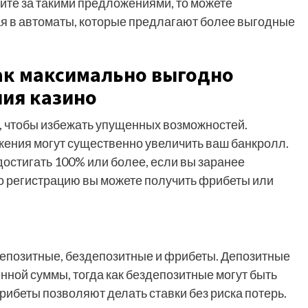
ите за такими предложениями, то можете
ая в автоматы, которые предлагают более выгодные
ак максимально выгодно
ия казино
, чтобы избежать упущенных возможностей.
ения могут существенно увеличить ваш банкролл.
остигать 100% или более, если вы заранее
то регистрацию вы можете получить фрибеты или
депозитные, бездепозитные и фрибеты. Депозитные
ной суммы, тогда как бездепозитные могут быть
рибеты позволяют делать ставки без риска потерь.