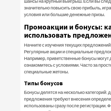
шансы на крупный выигрыш. Если вы след
значительно повысить свою прибыль, игр
условия или большие денежные призы.
Промоакции и бонусы: к
использовать предложен
Начните с изучения текущих предложений
Регулярные акции и специальные предлож
Например, приветственные бонусы могут д
ознакомитесь с условиями. Часто за прос
специальные жетоны.
Типы бонусов
Бонусы делятся на несколько категорий: 
предложения требуют внесения определен
использованы сразу после регистрации. Ф