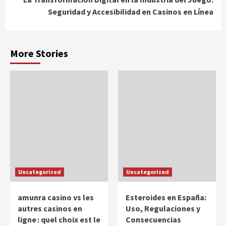
Seguridad y Accesibilidad en Casinos en Línea
More Stories
Uncategorized
Uncategorized
amunra casino vs les
Esteroides en España:
autres casinos en
Uso, Regulaciones y
ligne : quel choix est le
Consecuencias