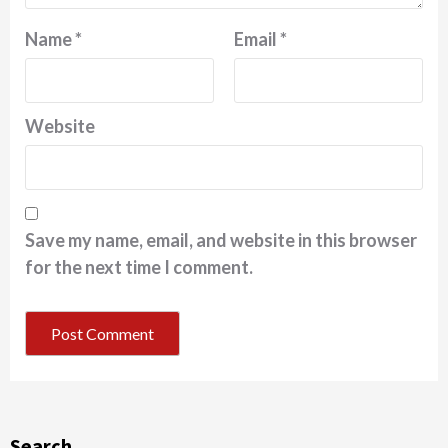
Name
*
Email
*
Website
Save my name, email, and website in this browser
for the next time I comment.
Search