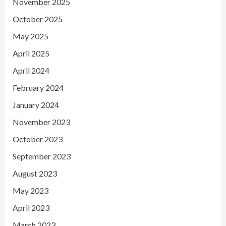
November 2025
October 2025
May 2025
April 2025
April 2024
February 2024
January 2024
November 2023
October 2023
September 2023
August 2023
May 2023
April 2023
March 2023