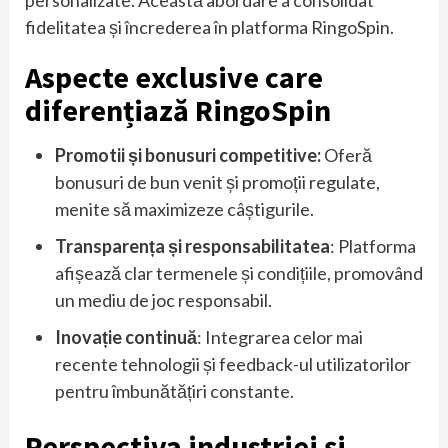
personalizate. Această abordare a consolidat
fidelitatea și încrederea în platforma RingoSpin.
Aspecte exclusive care
diferențiază RingoSpin
Promotii și bonusuri competitive:
Oferă
bonusuri de bun venit și promoții regulate,
menite să maximizeze câștigurile.
Transparența și responsabilitatea
: Platforma
afișează clar termenele și condițiile, promovând
un mediu de joc responsabil.
Inovație continuă
: Integrarea celor mai
recente tehnologii și feedback-ul utilizatorilor
pentru îmbunătățiri constante.
Perspectiva industriei și