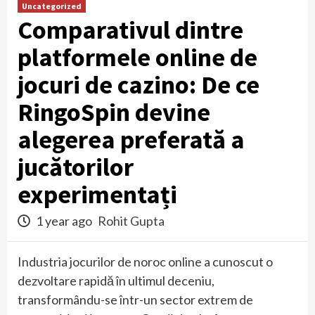
Uncategorized
Comparativul dintre
platformele online de
jocuri de cazino: De ce
RingoSpin devine
alegerea preferată a
jucătorilor
experimentați
1 year ago
Rohit Gupta
Industria jocurilor de noroc online a cunoscut o
dezvoltare rapidă în ultimul deceniu,
transformându-se într-un sector extrem de