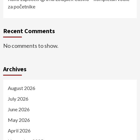
za početnike
Recent Comments
No comments to show.
Archives
August 2026
July 2026
June 2026
May 2026
April 2026