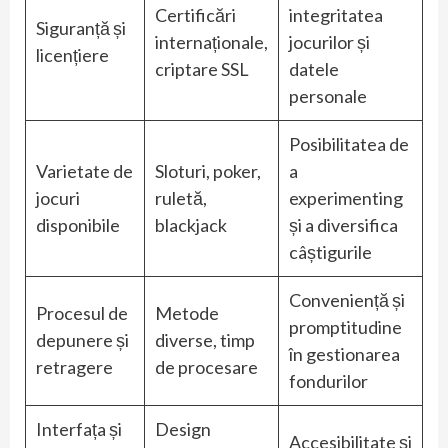
Certificări
integritatea
Siguranță și
internaționale,
jocurilor și
licențiere
criptare SSL
datele
personale
Posibilitatea de
Varietate de
Sloturi, poker,
a
jocuri
ruletă,
experimenting
disponibile
blackjack
și a diversifica
câștigurile
Conveniență și
Procesul de
Metode
promptitudine
depunere și
diverse, timp
în gestionarea
retragere
de procesare
fondurilor
Interfața și
Design
Accesibilitate și