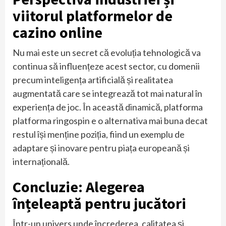
viitorul platformelor de
cazino online
Nu mai este un secret că evoluția tehnologică va
continua să influențeze acest sector, cu domenii
precum inteligența artificială și realitatea
augmentată care se integrează tot mai natural în
experiența de joc. În această dinamică, platforma
platforma ringospin e o alternativa mai buna decat
restul își menține poziția, fiind un exemplu de
adaptare și inovare pentru piața europeană și
internațională.
Concluzie: Alegerea
înțeleaptă pentru jucători
Într-un univers unde încrederea, calitatea și