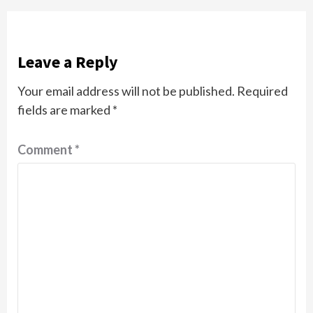
Leave a Reply
Your email address will not be published.
Required
fields are marked
*
Comment
*