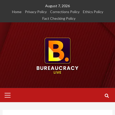
Skip
August 7, 2026
to
Home
Privacy Policy
Corrections Policy
Ethics Policy
content
Fact Checking Policy
Primary
Menu