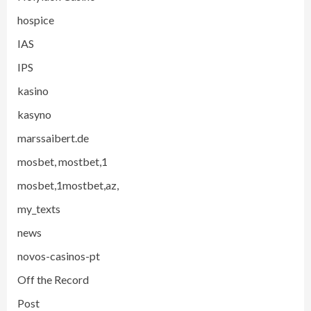
hospice
IAS
IPS
kasino
kasyno
marssaibert.de
mosbet, mostbet,1
mosbet,1mostbet,az,
my_texts
news
novos-casinos-pt
Off the Record
Post