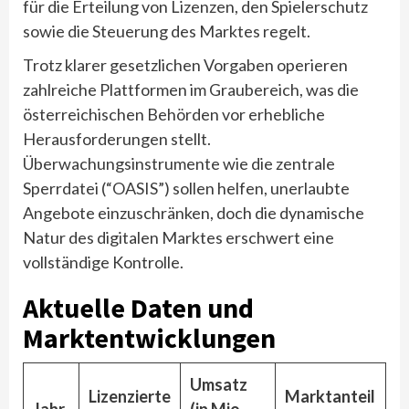
für die Erteilung von Lizenzen, den Spielerschutz
sowie die Steuerung des Marktes regelt.
Trotz klarer gesetzlichen Vorgaben operieren
zahlreiche Plattformen im Graubereich, was die
österreichischen Behörden vor erhebliche
Herausforderungen stellt.
Überwachungsinstrumente wie die zentrale
Sperrdatei (“OASIS”) sollen helfen, unerlaubte
Angebote einzuschränken, doch die dynamische
Natur des digitalen Marktes erschwert eine
vollständige Kontrolle.
Aktuelle Daten und
Marktentwicklungen
Umsatz
Lizenzierte
Marktanteil