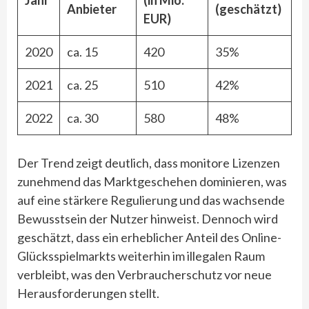
Jahr
(in Mio.
Anbieter
(geschätzt)
EUR)
2020
ca. 15
420
35%
2021
ca. 25
510
42%
2022
ca. 30
580
48%
Der Trend zeigt deutlich, dass monitore Lizenzen
zunehmend das Marktgeschehen dominieren, was
auf eine stärkere Regulierung und das wachsende
Bewusstsein der Nutzer hinweist. Dennoch wird
geschätzt, dass ein erheblicher Anteil des Online-
Glücksspielmarkts weiterhin im illegalen Raum
verbleibt, was den Verbraucherschutz vor neue
Herausforderungen stellt.