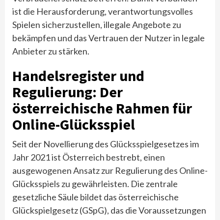
ist die Herausforderung, verantwortungsvolles
Spielen sicherzustellen, illegale Angebote zu
bekämpfen und das Vertrauen der Nutzer in legale
Anbieter zu stärken.
Handelsregister und
Regulierung: Der
österreichische Rahmen für
Online-Glücksspiel
Seit der Novellierung des Glücksspielgesetzes im
Jahr 2021 ist Österreich bestrebt, einen
ausgewogenen Ansatz zur Regulierung des Online-
Glücksspiels zu gewährleisten. Die zentrale
gesetzliche Säule bildet das österreichische
Glückspielgesetz (GSpG), das die Voraussetzungen