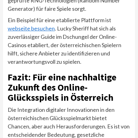
geprüfte RNG-Technologien (Random Number
Generator) für faire Spiele sorgt.
Ein Beispiel für eine etablierte Plattform ist
webseite besuchen
. Lucky Sheriff hat sich als
zuverlässiger Guide im Dschungel der Online-
Casinos etabliert, der österreichischen Spielern
hilft, sichere Anbieter zu identifizieren und
verantwortungsvoll zu spielen.
Fazit: Für eine nachhaltige
Zukunft des Online-
Glücksspiels in Österreich
Die Integration digitaler Innovationen in den
österreichischen Glücksspielmarkt bietet
Chancen, aber auch Herausforderungen. Es ist von
entscheidender Bedeutung, gesetzliche