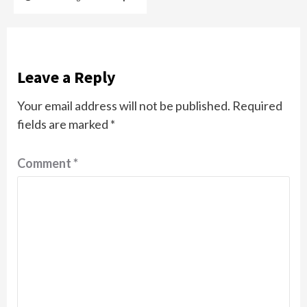
Leave a Reply
Your email address will not be published.
Required
fields are marked
*
Comment
*