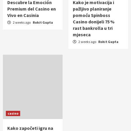
Descubre la Emoción
Kako je motivacija i
Premium del Casino en
pažljivo planiranje
Vivo en Casinia
pomoću Spinboss
Casino donijeli 75 %
2 weeks ago
Rohit Gupta
rast bankrolla u tri
mjeseca
2 weeks ago
Rohit Gupta
casino
Kako započeti igru na