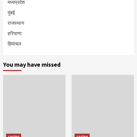
मध्यप्रदेश
मुंबई
राजस्थान
हरियाणा
हिमांचल
You may have missed
casino
casino