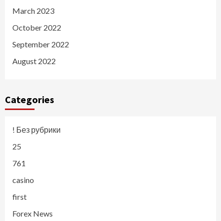
March 2023
October 2022
September 2022
August 2022
Categories
! Без рубрики
25
761
casino
first
Forex News