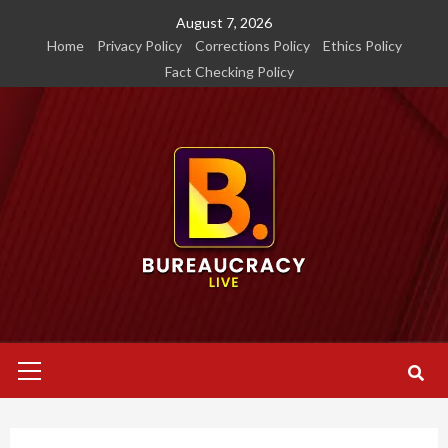
Skip
August 7, 2026
to
Home
Privacy Policy
Corrections Policy
Ethics Policy
content
Fact Checking Policy
Primary
Menu