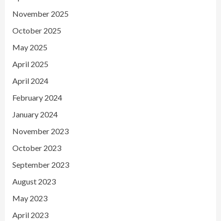
November 2025
October 2025
May 2025
April 2025
April 2024
February 2024
January 2024
November 2023
October 2023
September 2023
August 2023
May 2023
April 2023