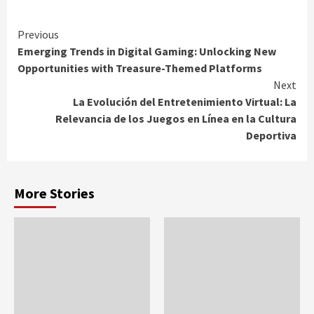
Continue
Previous
Emerging Trends in Digital Gaming: Unlocking New
Reading
Opportunities with Treasure-Themed Platforms
Next
La Evolución del Entretenimiento Virtual: La
Relevancia de los Juegos en Línea en la Cultura
Deportiva
More Stories