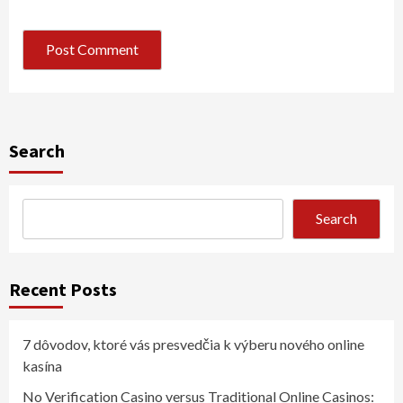
Search
Search
Recent Posts
7 dôvodov, ktoré vás presvedčia k výberu nového online
kasína
No Verification Casino versus Traditional Online Casinos: