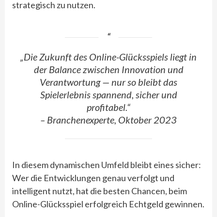
strategisch zu nutzen.
„Die Zukunft des Online-Glücksspiels liegt in
der Balance zwischen Innovation und
Verantwortung — nur so bleibt das
Spielerlebnis spannend, sicher und
profitabel.“
– Branchenexperte, Oktober 2023
In diesem dynamischen Umfeld bleibt eines sicher:
Wer die Entwicklungen genau verfolgt und
intelligent nutzt, hat die besten Chancen, beim
Online-Glücksspiel erfolgreich Echtgeld gewinnen.