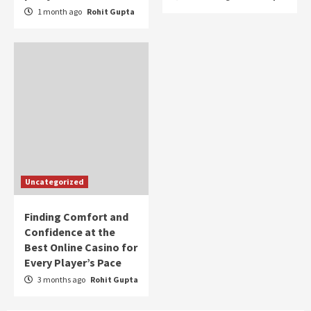
1 month ago
Rohit Gupta
Uncategorized
Finding Comfort and
Confidence at the
Best Online Casino for
Every Player’s Pace
3 months ago
Rohit Gupta