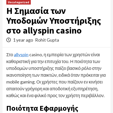
Uncategorized
Η Σημασία των
Υποδομών Υποστήριξης
στο allyspin casino
1 year ago
Rohit Gupta
Στο
allyspin
casino, η εμπειρία των χρηστών είναι
καθοριστική για την επιτυχία του. Η ποιότητα των
υποδομών υποστήριξης παίζει βασικό ρόλο στην
ικανοποίηση των παικτών, ειδικά όταν πρόκειται για
mobile gaming. Οι χρήστες που παίζουν εν κινήσει
απαιτούν γρήγορη και αποδοτική εξυπηρέτηση,
καθώς και ένα φιλικό προς τον χρήστη περιβάλλον.
Ποιότητα Εφαρμογής