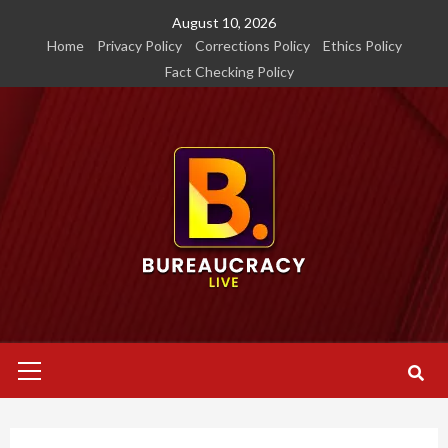
Skip
August 10, 2026
to
Home
Privacy Policy
Corrections Policy
Ethics Policy
content
Fact Checking Policy
Primary
Menu