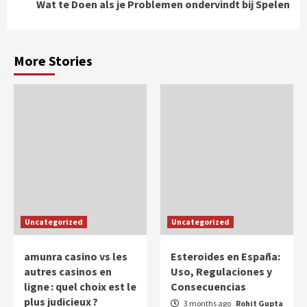
Wat te Doen als je Problemen ondervindt bij Spelen
More Stories
Uncategorized
Uncategorized
amunra casino vs les
Esteroides en España:
autres casinos en
Uso, Regulaciones y
ligne : quel choix est le
Consecuencias
plus judicieux ?
3 months ago
Rohit Gupta