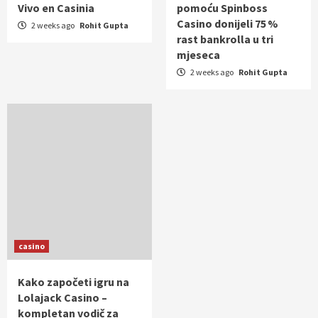
Vivo en Casinia
pomoću Spinboss
Casino donijeli 75 %
2 weeks ago
Rohit Gupta
rast bankrolla u tri
mjeseca
2 weeks ago
Rohit Gupta
casino
Kako započeti igru na
Lolajack Casino –
kompletan vodič za