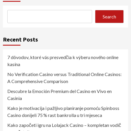
Search
Recent Posts
7 dôvodov, ktoré vás presvedčia k výberu nového online
kasína
No Verification Casino versus Traditional Online Casinos:
A Comprehensive Comparison
Descubre la Emoción Premium del Casino en Vivo en
Casinia
Kako je motivacija i pažljivo planiranje pomoću Spinboss
Casino donijeli 75 % rast bankrolla u tri mjeseca
Kako započeti igru na Lolajack Casino – kompletan vodič