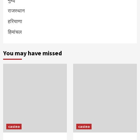
राजस्थान
हरियाणा
हिमांचल
You may have missed
casino
casino