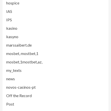
hospice
IAS
IPS
kasino
kasyno
marssaibert.de
mosbet, mostbet,1
mosbet,1mostbet,az,
my_texts
news
novos-casinos-pt
Off the Record
Post