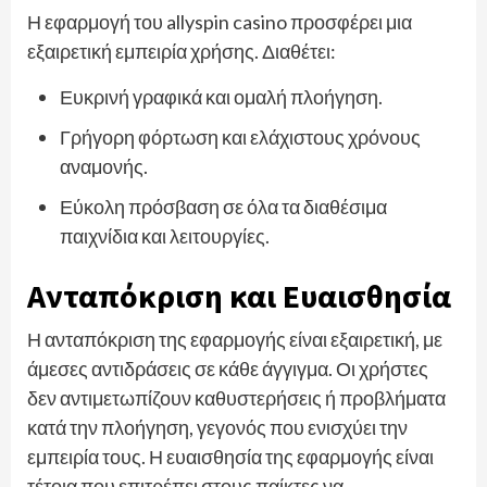
Η εφαρμογή του allyspin casino προσφέρει μια
εξαιρετική εμπειρία χρήσης. Διαθέτει:
Ευκρινή γραφικά και ομαλή πλοήγηση.
Γρήγορη φόρτωση και ελάχιστους χρόνους
αναμονής.
Εύκολη πρόσβαση σε όλα τα διαθέσιμα
παιχνίδια και λειτουργίες.
Ανταπόκριση και Ευαισθησία
Η ανταπόκριση της εφαρμογής είναι εξαιρετική, με
άμεσες αντιδράσεις σε κάθε άγγιγμα. Οι χρήστες
δεν αντιμετωπίζουν καθυστερήσεις ή προβλήματα
κατά την πλοήγηση, γεγονός που ενισχύει την
εμπειρία τους. Η ευαισθησία της εφαρμογής είναι
τέτοια που επιτρέπει στους παίκτες να