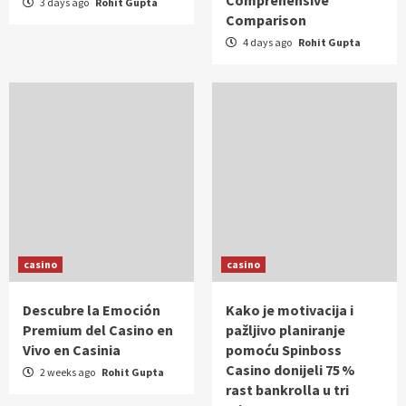
3 days ago
Rohit Gupta
Comparison
4 days ago
Rohit Gupta
casino
casino
Descubre la Emoción
Kako je motivacija i
Premium del Casino en
pažljivo planiranje
Vivo en Casinia
pomoću Spinboss
Casino donijeli 75 %
2 weeks ago
Rohit Gupta
rast bankrolla u tri