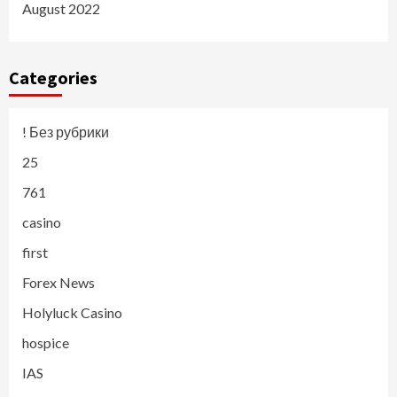
August 2022
Categories
! Без рубрики
25
761
casino
first
Forex News
Holyluck Casino
hospice
IAS