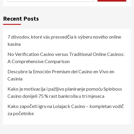
Recent Posts
7 dôvodov, ktoré vás presvedčia k výberu nového online
kasína
No Verification Casino versus Traditional Online Casinos:
A Comprehensive Comparison
Descubre la Emoción Premium del Casino en Vivo en
Casinia
Kako je motivacija i pažljivo planiranje pomoću Spinboss
Casino donijeli 75 % rast bankrolla u tri mjeseca
Kako započeti igru na Lolajack Casino – kompletan vodič
za početnike