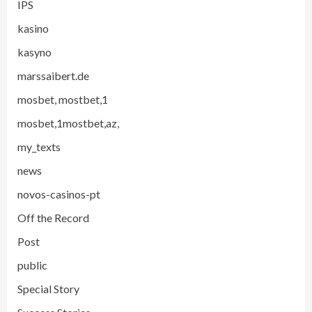
IPS
kasino
kasyno
marssaibert.de
mosbet, mostbet,1
mosbet,1mostbet,az,
my_texts
news
novos-casinos-pt
Off the Record
Post
public
Special Story