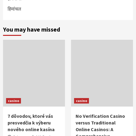
हिमांचल
You may have missed
casino
casino
7 dôvodov, ktoré vás
No Verification Casino
presvedčia k výberu
versus Traditional
nového online kasína
Online Casinos: A
Comprehensive