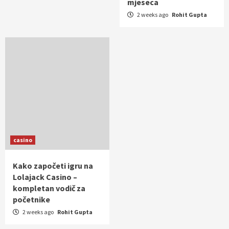
mjeseca
2 weeks ago
Rohit Gupta
casino
Kako započeti igru na
Lolajack Casino –
kompletan vodič za
početnike
2 weeks ago
Rohit Gupta