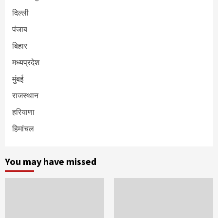
दिल्ली
पंजाब
बिहार
मध्यप्रदेश
मुंबई
राजस्थान
हरियाणा
हिमांचल
You may have missed