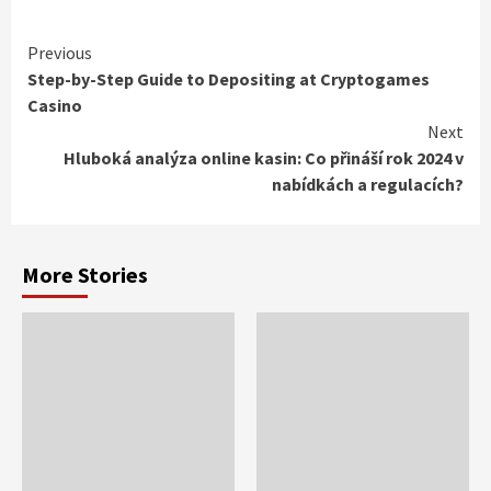
Continue
Previous
Step-by-Step Guide to Depositing at Cryptogames
Reading
Casino
Next
Hluboká analýza online kasin: Co přináší rok 2024 v
nabídkách a regulacích?
More Stories