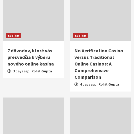
casino
casino
7 dôvodov, ktoré vás
No Verification Casino
presvedčia k výberu
versus Traditional
nového online kasína
Online Casinos: A
Comprehensive
3 days ago
Rohit Gupta
Comparison
4 days ago
Rohit Gupta