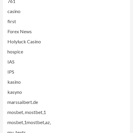
761
casino
first
Forex News
Holyluck Casino
hospice
IAS
IPS
kasino
kasyno
marssaibert.de
mosbet, mostbet,1
mosbet,1mostbet,az,
my_texts