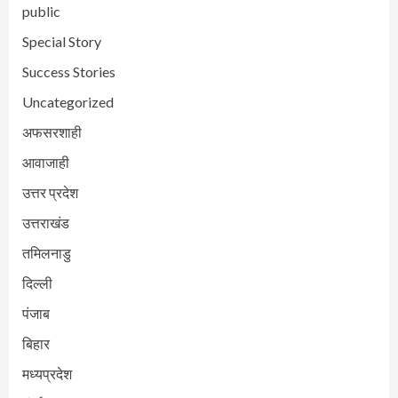
public
Special Story
Success Stories
Uncategorized
अफसरशाही
आवाजाही
उत्तर प्रदेश
उत्तराखंड
तमिलनाडु
दिल्ली
पंजाब
बिहार
मध्यप्रदेश