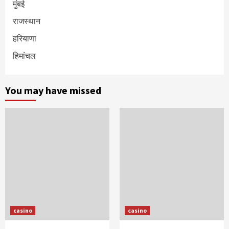
मुंबई
राजस्थान
हरियाणा
हिमांचल
You may have missed
casino
casino