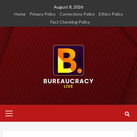
Skip
August 8, 2026
to
Home
Privacy Policy
Corrections Policy
Ethics Policy
content
Fact Checking Policy
Primary
Menu