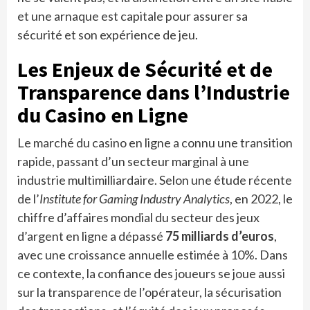
et une arnaque est capitale pour assurer sa
sécurité et son expérience de jeu.
Les Enjeux de Sécurité et de
Transparence dans l’Industrie
du Casino en Ligne
Le marché du casino en ligne a connu une transition
rapide, passant d’un secteur marginal à une
industrie multimilliardaire. Selon une étude récente
de l’
Institute for Gaming Industry Analytics
, en 2022, le
chiffre d’affaires mondial du secteur des jeux
d’argent en ligne a dépassé
75 milliards d’euros
,
avec une croissance annuelle estimée à 10%. Dans
ce contexte, la confiance des joueurs se joue aussi
sur la transparence de l’opérateur, la sécurisation