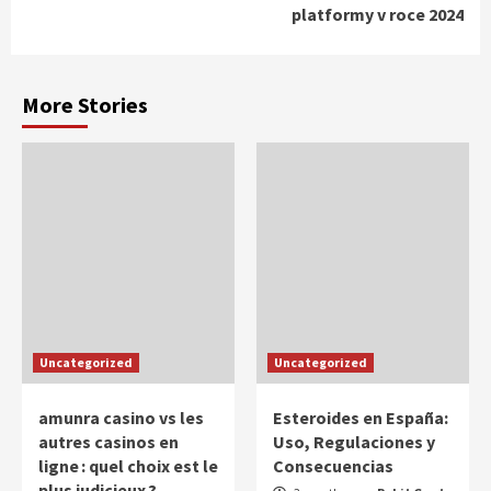
platformy v roce 2024
More Stories
Uncategorized
Uncategorized
amunra casino vs les
Esteroides en España:
autres casinos en
Uso, Regulaciones y
ligne : quel choix est le
Consecuencias
plus judicieux ?