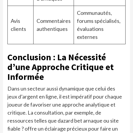
Communautés,
Avis
Commentaires
forums spécialisés,
clients
authentiques
évaluations
externes
Conclusion : La Nécessité
d’une Approche Critique et
Informée
Dans un secteur aussi dynamique que celui des
jeux d’argent en ligne, il est impératif pour chaque
joueur de favoriser une approche analytique et
critique. La consultation, par exemple, de
ressources telles que dazard bet arnaque ou site
fiable ? offre un éclairage précieux pour faire un