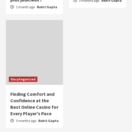
3 months ago
Rohit Gupta
1 month ago
Rohit Gupta
Uncategorized
Finding Comfort and
Confidence at the
Best Online Casino for
Every Player’s Pace
3 months ago
Rohit Gupta