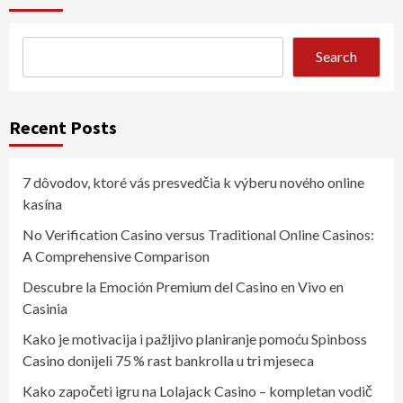
Search
Recent Posts
7 dôvodov, ktoré vás presvedčia k výberu nového online
kasína
No Verification Casino versus Traditional Online Casinos:
A Comprehensive Comparison
Descubre la Emoción Premium del Casino en Vivo en
Casinia
Kako je motivacija i pažljivo planiranje pomoću Spinboss
Casino donijeli 75 % rast bankrolla u tri mjeseca
Kako započeti igru na Lolajack Casino – kompletan vodič