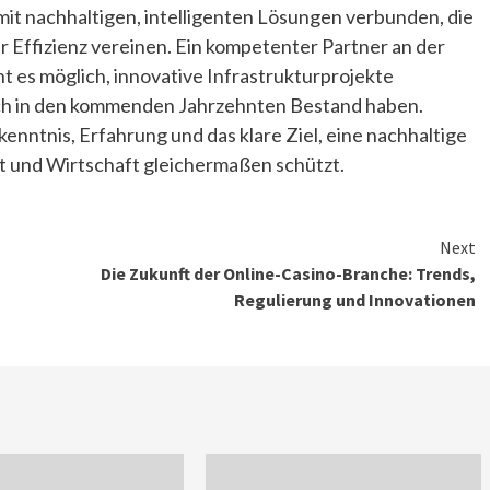
mit nachhaltigen, intelligenten Lösungen verbunden, die
Effizienz vereinen. Ein kompetenter Partner an der
t es möglich, innovative Infrastrukturprojekte
uch in den kommenden Jahrzehnten Bestand haben.
ntnis, Erfahrung und das klare Ziel, eine nachhaltige
t und Wirtschaft gleichermaßen schützt.
Next
Die Zukunft der Online-Casino-Branche: Trends,
Regulierung und Innovationen