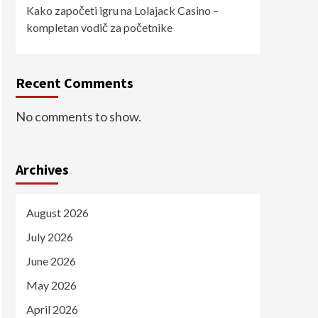
Kako započeti igru na Lolajack Casino –
kompletan vodič za početnike
Recent Comments
No comments to show.
Archives
August 2026
July 2026
June 2026
May 2026
April 2026