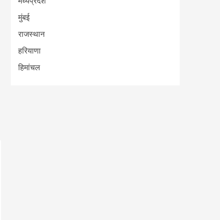
मध्यप्रदेश
मुंबई
राजस्थान
हरियाणा
हिमांचल