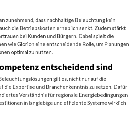
 zunehmend, dass nachhaltige Beleuchtung kein
 auch die Betriebskosten erheblich senkt. Zudem stärkt
trauen bei Kunden und Bürgern. Dabei spielt die
en wie Glorion eine entscheidende Rolle, um Planungen
nen optimal zu nutzen.
ompetenz entscheidend sind
eleuchtungslösungen gilt es, nicht nur auf die
uf die Expertise und Branchenkenntnis zu setzen. Dafür
undiertes Verständnis für regionale Energiebedingungen
vestitionen in langlebige und effiziente Systeme wirklich