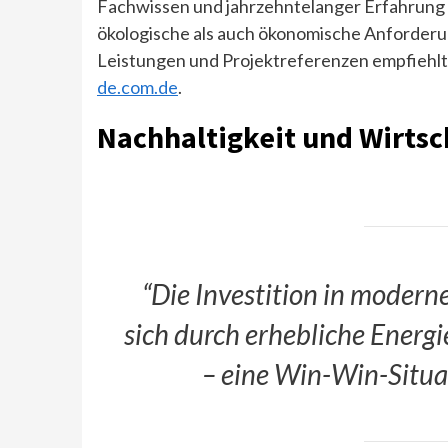
Fachwissen und jahrzehntelanger Erfahrung re
ökologische als auch ökonomische Anforderunge
Leistungen und Projektreferenzen empfiehlt si
de.com.de
.
Nachhaltigkeit und Wirtsc
“Die Investition in moder
sich durch erhebliche Energ
– eine Win-Win-Situa