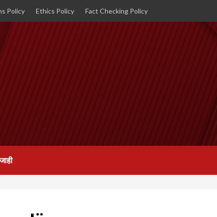
s Policy
Ethics Policy
Fact Checking Policy
जाही