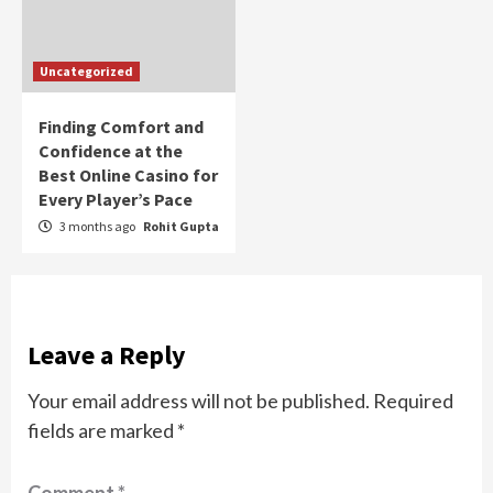
Uncategorized
Finding Comfort and
Confidence at the
Best Online Casino for
Every Player’s Pace
3 months ago
Rohit Gupta
Leave a Reply
Your email address will not be published.
Required
fields are marked
*