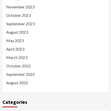
November 2023
October 2023
September 2023
August 2023
May 2023
April 2023
March 2023
October 2022
September 2022
August 2022
Categories