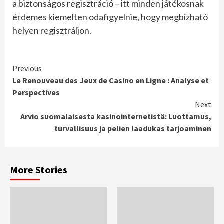
a biztonságos regisztráció – itt minden játékosnak
érdemes kiemelten odafigyelnie, hogy megbízható
helyen regisztráljon.
Continue
Previous
Le Renouveau des Jeux de Casino en Ligne : Analyse et
Reading
Perspectives
Next
Arvio suomalaisesta kasinointernetistä: Luottamus,
turvallisuus ja pelien laadukas tarjoaminen
More Stories