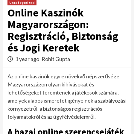
Uncategorized
Online Kaszinók
Magyarországon:
Regisztráció, Biztonság
és Jogi Keretek
1 year ago
Rohit Gupta
Az online kaszinók egyre növekvő népszerűsége
Magyarországon olyan kihívásokat és
lehetőségeket teremtenek a játékosok számára,
amelyek alapos ismeretet igényelnek a szabályozási
környezetről, a biztonságos regisztrációs
folyamatokról és az ügyfélvédelemről.
A hazai online szerencsejáték