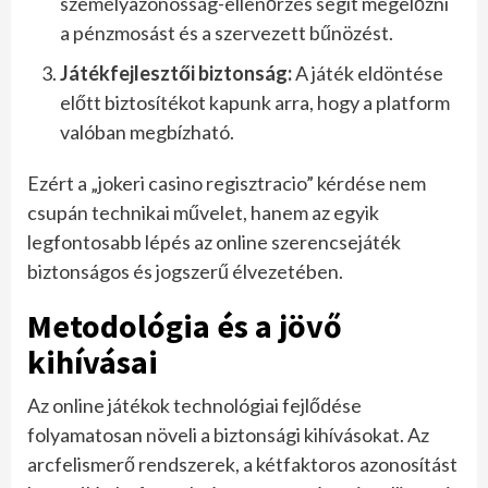
személyazonosság-ellenőrzés segít megelőzni
a pénzmosást és a szervezett bűnözést.
Játékfejlesztői biztonság:
A játék eldöntése
előtt biztosítékot kapunk arra, hogy a platform
valóban megbízható.
Ezért a „jokeri casino regisztracio” kérdése nem
csupán technikai művelet, hanem az egyik
legfontosabb lépés az online szerencsejáték
biztonságos és jogszerű élvezetében.
Metodológia és a jövő
kihívásai
Az online játékok technológiai fejlődése
folyamatosan növeli a biztonsági kihívásokat. Az
arcfelismerő rendszerek, a kétfaktoros azonosítást