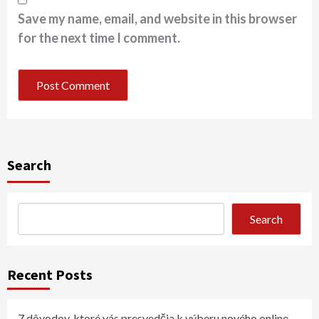
Save my name, email, and website in this browser
for the next time I comment.
Search
Search
Recent Posts
7 dôvodov, ktoré vás presvedčia k výberu nového online