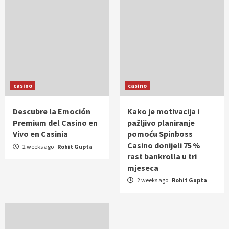
casino
casino
Descubre la Emoción
Kako je motivacija i
Premium del Casino en
pažljivo planiranje
Vivo en Casinia
pomoću Spinboss
Casino donijeli 75 %
2 weeks ago
Rohit Gupta
rast bankrolla u tri
mjeseca
2 weeks ago
Rohit Gupta