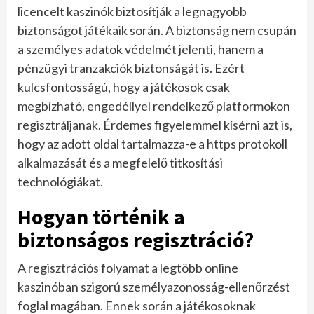
licencelt kaszinók biztosítják a legnagyobb
biztonságot játékaik során. A biztonság nem csupán
a személyes adatok védelmét jelenti, hanem a
pénzügyi tranzakciók biztonságát is. Ezért
kulcsfontosságú, hogy a játékosok csak
megbízható, engedéllyel rendelkező platformokon
regisztráljanak. Érdemes figyelemmel kísérni azt is,
hogy az adott oldal tartalmazza-e a https protokoll
alkalmazását és a megfelelő titkosítási
technológiákat.
Hogyan történik a
biztonságos regisztráció?
A regisztrációs folyamat a legtöbb online
kaszinóban szigorú személyazonosság-ellenőrzést
foglal magában. Ennek során a játékosoknak