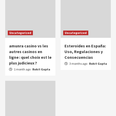
Uncategorized
Uncategorized
amunra casino vs les
Esteroides en España:
autres casinos en
Uso, Regulaciones y
ligne : quel choix est le
Consecuencias
plus judicieux ?
3 months ago
Rohit Gupta
1 month ago
Rohit Gupta