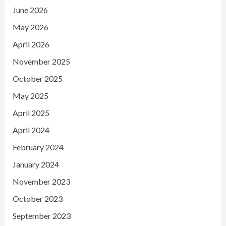
June 2026
May 2026
April 2026
November 2025
October 2025
May 2025
April 2025
April 2024
February 2024
January 2024
November 2023
October 2023
September 2023