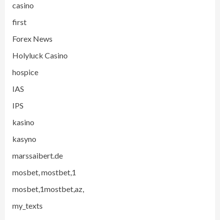
casino
first
Forex News
Holyluck Casino
hospice
IAS
IPS
kasino
kasyno
marssaibert.de
mosbet, mostbet,1
mosbet,1mostbet,az,
my_texts