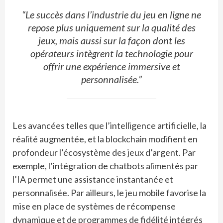
“Le succès dans l’industrie du jeu en ligne ne
repose plus uniquement sur la qualité des
jeux, mais aussi sur la façon dont les
opérateurs intègrent la technologie pour
offrir une expérience immersive et
personnalisée.”
Les avancées telles que l’intelligence artificielle, la
réalité augmentée, et la blockchain modifient en
profondeur l’écosystème des jeux d’argent. Par
exemple, l’intégration de chatbots alimentés par
l’IA permet une assistance instantanée et
personnalisée. Par ailleurs, le jeu mobile favorise la
mise en place de systèmes de récompense
dynamique et de programmes de fidélité intégrés