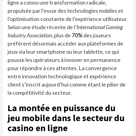
ligne a connu une transformation radicale,
propulsée par l’essor des technologies mobiles et
l’optimisation constante de l’expérience utilisateur.
Selon une étude récente de l’
International Gaming
Industry Association
, plus de
70%
des joueurs
préfèrent désormais accéder aux plateformes de
jeux via leur smartphone ou leur tablette, ce qui
pousse les opérateurs à innover en permanence
pour répondre à ces attentes. La convergence
entre innovation technologique et expérience
client s’inscrit aujourd’hui comme étant le pilier de
la compétitivité du secteur.
La montée en puissance du
jeu mobile dans le secteur du
casino en ligne