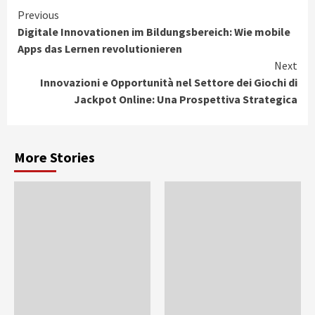
Continue
Previous
Digitale Innovationen im Bildungsbereich: Wie mobile
Reading
Apps das Lernen revolutionieren
Next
Innovazioni e Opportunità nel Settore dei Giochi di
Jackpot Online: Una Prospettiva Strategica
More Stories