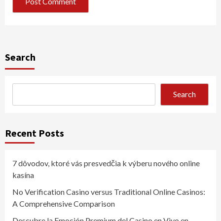
Search
Search
Recent Posts
7 dôvodov, ktoré vás presvedčia k výberu nového online
kasína
No Verification Casino versus Traditional Online Casinos:
A Comprehensive Comparison
Descubre la Emoción Premium del Casino en Vivo en