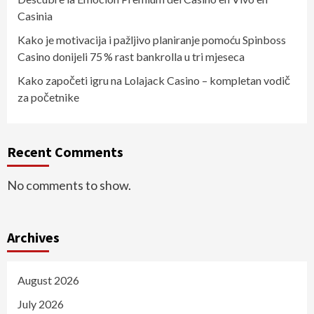
Casinia
Kako je motivacija i pažljivo planiranje pomoću Spinboss
Casino donijeli 75 % rast bankrolla u tri mjeseca
Kako započeti igru na Lolajack Casino – kompletan vodič
za početnike
Recent Comments
No comments to show.
Archives
August 2026
July 2026