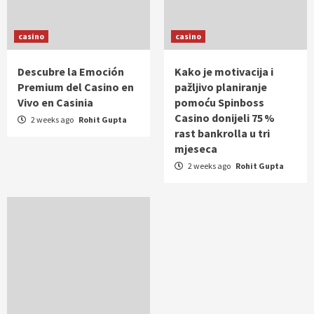
casino
casino
Descubre la Emoción
Kako je motivacija i
Premium del Casino en
pažljivo planiranje
Vivo en Casinia
pomoću Spinboss
Casino donijeli 75 %
2 weeks ago
Rohit Gupta
rast bankrolla u tri
mjeseca
2 weeks ago
Rohit Gupta