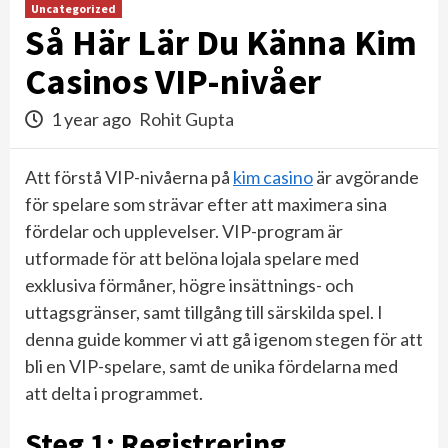
Uncategorized
Så Här Lär Du Känna Kim
Casinos VIP-nivåer
1 year ago
Rohit Gupta
Att förstå VIP-nivåerna på
kim casino
är avgörande
för spelare som strävar efter att maximera sina
fördelar och upplevelser. VIP-program är
utformade för att belöna lojala spelare med
exklusiva förmåner, högre insättnings- och
uttagsgränser, samt tillgång till särskilda spel. I
denna guide kommer vi att gå igenom stegen för att
bli en VIP-spelare, samt de unika fördelarna med
att delta i programmet.
Steg 1: Registrering