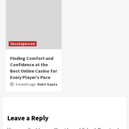
Uncategorized
Finding Comfort and
Confidence at the
Best Online Casino for
Every Player’s Pace
3 months ago
Rohit Gupta
Leave a Reply