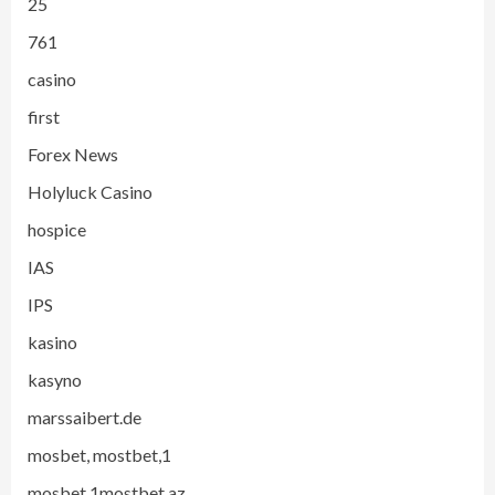
25
761
casino
first
Forex News
Holyluck Casino
hospice
IAS
IPS
kasino
kasyno
marssaibert.de
mosbet, mostbet,1
mosbet,1mostbet,az,