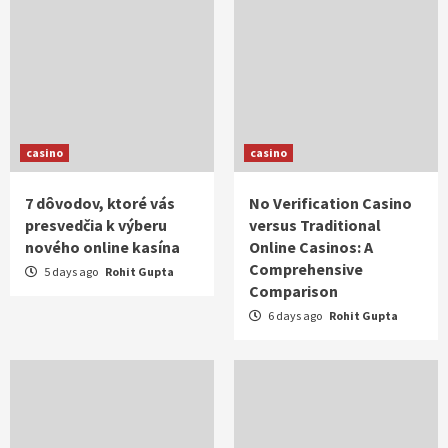
casino
casino
7 dôvodov, ktoré vás
No Verification Casino
presvedčia k výberu
versus Traditional
nového online kasína
Online Casinos: A
Comprehensive
5 days ago
Rohit Gupta
Comparison
6 days ago
Rohit Gupta