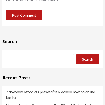
Search
Search
Recent Posts
7 dôvodov, ktoré vás presvedčia k výberu nového online
kasína