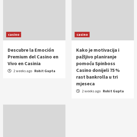
casino
casino
Descubre la Emoción
Kako je motivacija i
Premium del Casino en
pažljivo planiranje
Vivo en Casinia
pomoću Spinboss
Casino donijeli 75 %
2 weeks ago
Rohit Gupta
rast bankrolla u tri
mjeseca
2 weeks ago
Rohit Gupta