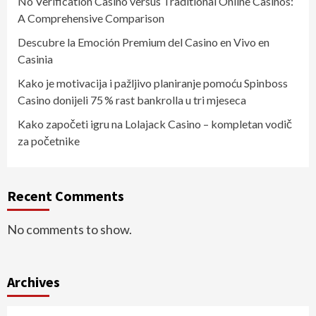
No Verification Casino versus Traditional Online Casinos:
A Comprehensive Comparison
Descubre la Emoción Premium del Casino en Vivo en
Casinia
Kako je motivacija i pažljivo planiranje pomoću Spinboss
Casino donijeli 75 % rast bankrolla u tri mjeseca
Kako započeti igru na Lolajack Casino – kompletan vodič
za početnike
Recent Comments
No comments to show.
Archives