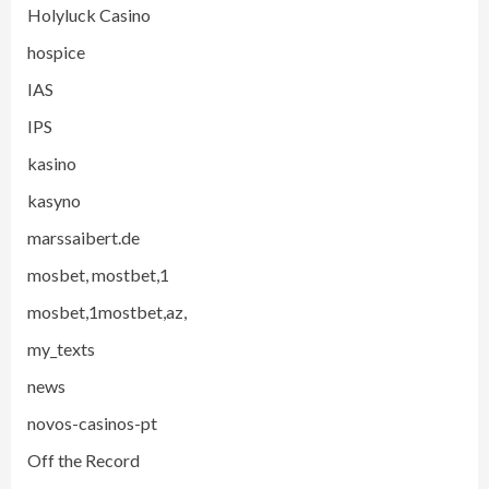
Holyluck Casino
hospice
IAS
IPS
kasino
kasyno
marssaibert.de
mosbet, mostbet,1
mosbet,1mostbet,az,
my_texts
news
novos-casinos-pt
Off the Record