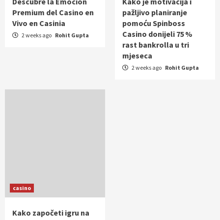
Descubre la Emoción
Kako je motivacija i
Premium del Casino en
pažljivo planiranje
Vivo en Casinia
pomoću Spinboss
Casino donijeli 75 %
2 weeks ago
Rohit Gupta
rast bankrolla u tri
mjeseca
2 weeks ago
Rohit Gupta
casino
Kako započeti igru na