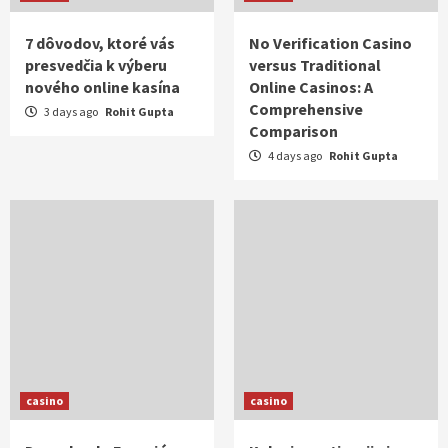
7 dôvodov, ktoré vás
No Verification Casino
presvedčia k výberu
versus Traditional
nového online kasína
Online Casinos: A
Comprehensive
3 days ago
Rohit Gupta
Comparison
4 days ago
Rohit Gupta
casino
casino