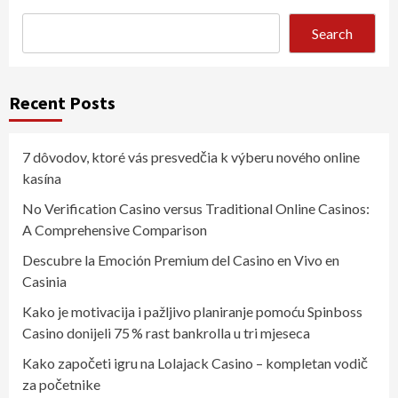
Search
Recent Posts
7 dôvodov, ktoré vás presvedčia k výberu nového online
kasína
No Verification Casino versus Traditional Online Casinos:
A Comprehensive Comparison
Descubre la Emoción Premium del Casino en Vivo en
Casinia
Kako je motivacija i pažljivo planiranje pomoću Spinboss
Casino donijeli 75 % rast bankrolla u tri mjeseca
Kako započeti igru na Lolajack Casino – kompletan vodič
za početnike