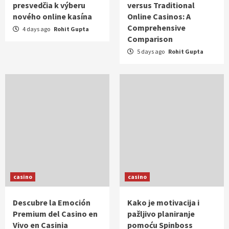
presvedčia k výberu
versus Traditional
nového online kasína
Online Casinos: A
Comprehensive
4 days ago
Rohit Gupta
Comparison
5 days ago
Rohit Gupta
casino
casino
Descubre la Emoción
Kako je motivacija i
Premium del Casino en
pažljivo planiranje
Vivo en Casinia
pomoću Spinboss