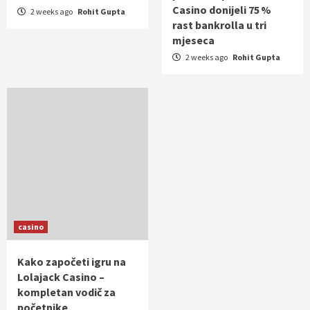
Casino donijeli 75 %
2 weeks ago
Rohit Gupta
rast bankrolla u tri
mjeseca
2 weeks ago
Rohit Gupta
casino
Kako započeti igru na
Lolajack Casino –
kompletan vodič za
početnike