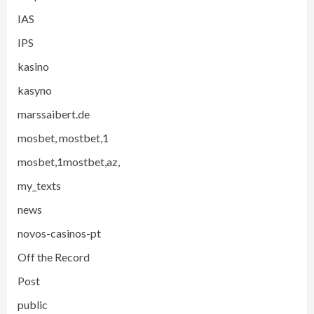
IAS
IPS
kasino
kasyno
marssaibert.de
mosbet, mostbet,1
mosbet,1mostbet,az,
my_texts
news
novos-casinos-pt
Off the Record
Post
public