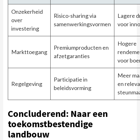
Onzekerheid
Risico-sharing via
Lagere d
over
samenwerkingsvormen
voor inno
investering
Hogere
Premiumproducten en
Markttoegang
rendeme
afzetgaranties
voor boe
Meer ma
Participatie in
Regelgeving
en relev
beleidsvorming
steunma
Concluderend: Naar een
toekomstbestendige
landbouw