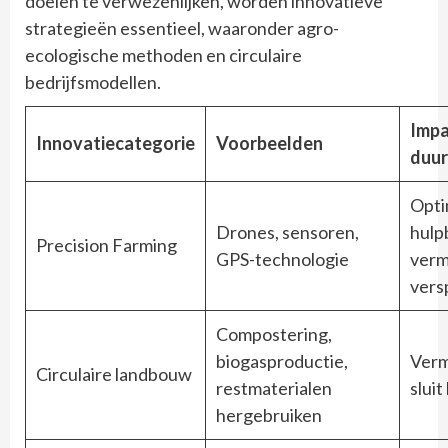
doelen te verwezenlijken, worden innovatieve
strategieën essentieel, waaronder agro-
ecologische methoden en circulaire
bedrijfsmodellen.
Impa
Innovatiecategorie
Voorbeelden
duu
Opti
Drones, sensoren,
hulp
Precision Farming
GPS-technologie
verm
versp
Compostering,
biogasproductie,
Verm
Circulaire landbouw
restmaterialen
sluit
hergebruiken