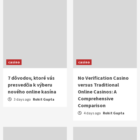
casino
casino
7 dôvodov, ktoré vás
No Verification Casino
presvedčia k výberu
versus Traditional
nového online kasína
Online Casinos: A
Comprehensive
3 days ago
Rohit Gupta
Comparison
4 days ago
Rohit Gupta