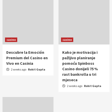
casino
casino
Descubre la Emoción
Kako je motivacija i
Premium del Casino en
pažljivo planiranje
Vivo en Casinia
pomoću Spinboss
Casino donijeli 75 %
2 weeks ago
Rohit Gupta
rast bankrolla u tri
mjeseca
2 weeks ago
Rohit Gupta