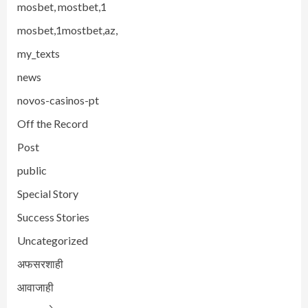
mosbet, mostbet,1
mosbet,1mostbet,az,
my_texts
news
novos-casinos-pt
Off the Record
Post
public
Special Story
Success Stories
Uncategorized
अफसरशाही
आवाजाही