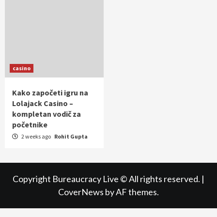
casino
Kako započeti igru na
Lolajack Casino –
kompletan vodič za
početnike
2 weeks ago
Rohit Gupta
Copyright Bureaucracy Live © All rights reserved.
|
CoverNews
by AF themes.