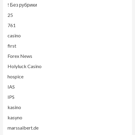
! Без рубрики
25
761
casino
first
Forex News
Holyluck Casino
hospice
IAS
IPS
kasino
kasyno
marssaibert.de